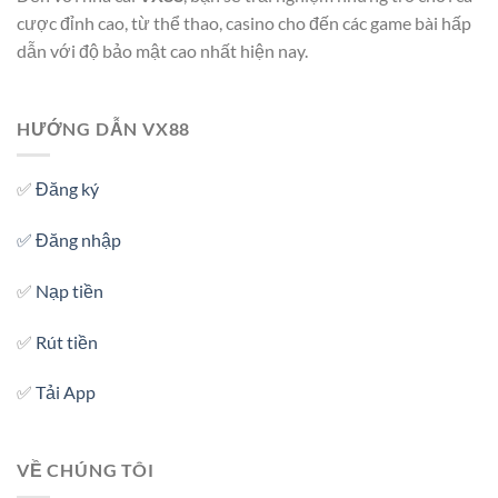
cược đỉnh cao, từ thể thao, casino cho đến các game bài hấp
dẫn với độ bảo mật cao nhất hiện nay.
HƯỚNG DẪN VX88
✅
Đăng ký
✅ Đăng nhập
✅
Nạp tiền
✅
Rút tiền
✅
Tải App
VỀ CHÚNG TÔI