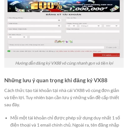
Hướng dẫn đăng ký VX88 vô cùng nhanh gọn và tiện lợi
Những lưu ý quan trọng khi đăng ký VX88
Cách thức tạo tài khoản tại nhà cái VX88 vô cùng đơn giản
và tiện lợi. Tuy nhiên bạn cần lưu ý những vấn đề cấp thiết
sau đây.
Mỗi một tài khoản chỉ được phép sử dụng duy nhất 1 số
điện thoại và 1 email chính chủ. Ngoài ra, tên đăng nhập