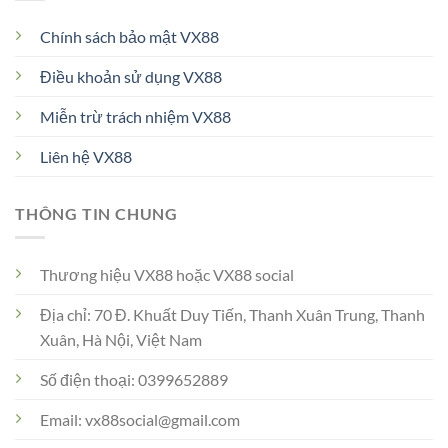
Chính sách bảo mật VX88
Điều khoản sử dụng VX88
Miễn trừ trách nhiệm VX88
Liên hệ VX88
THÔNG TIN CHUNG
Thương hiệu VX88 hoặc VX88 social
Địa chỉ:
70 Đ. Khuất Duy Tiến, Thanh Xuân Trung, Thanh
Xuân, Hà Nội, Việt Nam
Số điện thoại: 0399652889
Email:
vx88social@gmail.com