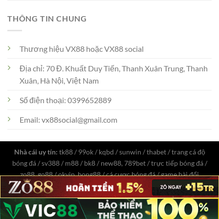
THÔNG TIN CHUNG
Thương hiệu VX88 hoặc VX88 social
Địa chỉ:
70 Đ. Khuất Duy Tiến, Thanh Xuân Trung, Thanh
Xuân, Hà Nội, Việt Nam
Số điện thoại: 0399652889
Email:
vx88social@gmail.com
Nhà cái uy tín:
tk88
/
99ok
/
kqbd
/
sunwin
/
thabet
/
trang cá độ
bóng đá
/
sv388
/
m88
/
bk8
/
new88
,
789bet
/
trực tiếp bóng đá
/
zo88
,
go88
/
okvip
,
bong88
/
cá cược bóng đá
/
game bài đổi
thưởng
,
saowin
,
888b
,
fun88
/
web cá độ bóng đá
/
98win
,
ww88
,
king88
,
bj88
,
topbet
/
kết quả bóng đá
/
Copyright 2026 ©
mrjackbet.br.com