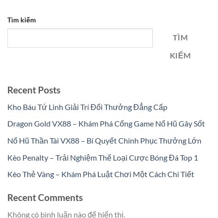
Tìm kiếm
TÌM
KIẾM
Recent Posts
Kho Báu Tứ Linh Giải Trí Đổi Thưởng Đẳng Cấp
Dragon Gold VX88 – Khám Phá Cổng Game Nổ Hũ Gây Sốt
Nổ Hũ Thần Tài VX88 – Bí Quyết Chinh Phục Thưởng Lớn
Kèo Penalty – Trải Nghiệm Thể Loại Cược Bóng Đá Top 1
Kèo Thẻ Vàng – Khám Phá Luật Chơi Một Cách Chi Tiết
Recent Comments
Không có bình luận nào để hiển thị.