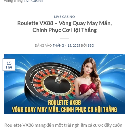
Đăng trong
Live Casino
LIVE CASINO
Roulette VX88 – Vòng Quay May Mắn,
Chinh Phục Cơ Hội Thắng
ĐĂNG VÀO
THÁNG 4 15, 2025
BỞI
SEO
15
Th4
Roulette VX88 mang đến một trải nghiệm cá cược đầy cuốn