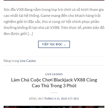
Xóc đĩa VX8 đang nằm trong top trò chơi có số lượt tham gia
cao nhất tại hệ thống. Game mang đến cho khách hàng trải
nghiệm giải trí đặc sắc, thú vị cùng cơ hội chinh phục phần
thưởng khổng lồ tại nhà cái VX88. Trên thực tế, phiên bản đỏ
đen được giới […]
TIẾP TỤC ĐỌC
→
Đăng trong
Live Casino
LIVE CASINO
Làm Chủ Cuộc Chơi Blackjack VX88 Cùng
Cao Thủ Trong 3 Phút
ĐĂNG VÀO
THÁNG 4 15, 2025
BỞI
SEO