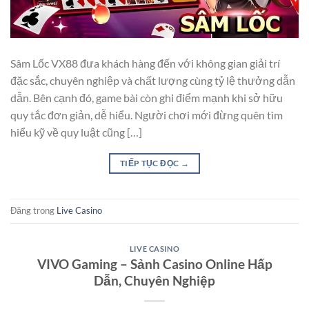
Sâm Lốc VX88 đưa khách hàng đến với không gian giải trí
đặc sắc, chuyên nghiệp và chất lượng cùng tỷ lệ thưởng dẫn
dẫn. Bên cạnh đó, game bài còn ghi điểm mạnh khi sở hữu
quy tắc đơn giản, dễ hiểu. Người chơi mới đừng quên tìm
hiểu kỹ về quy luật cũng […]
TIẾP TỤC ĐỌC
→
Đăng trong
Live Casino
LIVE CASINO
VIVO Gaming – Sảnh Casino Online Hấp
Dẫn, Chuyên Nghiệp