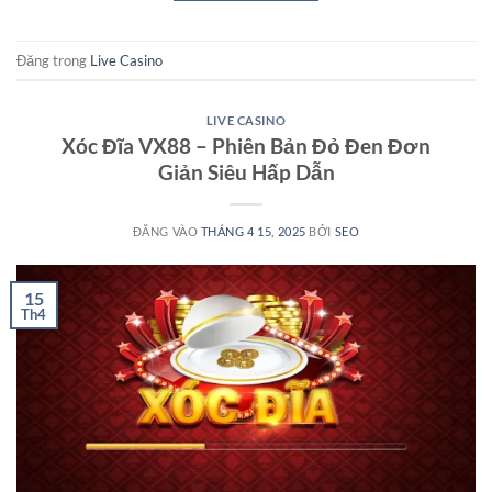
Đăng trong
Live Casino
LIVE CASINO
Xóc Đĩa VX88 – Phiên Bản Đỏ Đen Đơn
Giản Siêu Hấp Dẫn
ĐĂNG VÀO
THÁNG 4 15, 2025
BỞI
SEO
15
Th4