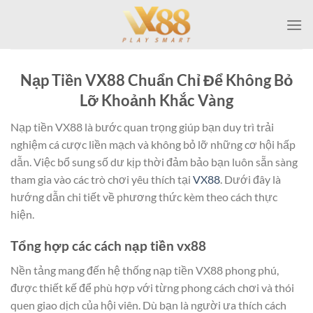
Bỏ
qua
nội
dung
Nạp Tiền VX88 Chuẩn Chỉ Để Không Bỏ
Lỡ Khoảnh Khắc Vàng
Nạp tiền VX88 là bước quan trọng giúp bạn duy trì trải
nghiệm cá cược liền mạch và không bỏ lỡ những cơ hội hấp
dẫn. Việc bổ sung số dư kịp thời đảm bảo bạn luôn sẵn sàng
tham gia vào các trò chơi yêu thích tại
VX88
. Dưới đây là
hướng dẫn chi tiết về phương thức kèm theo cách thực
hiện.
Tổng hợp các cách nạp tiền vx88
Nền tảng mang đến hệ thống nạp tiền VX88 phong phú,
được thiết kế để phù hợp với từng phong cách chơi và thói
quen giao dịch của hội viên. Dù bạn là người ưa thích cách