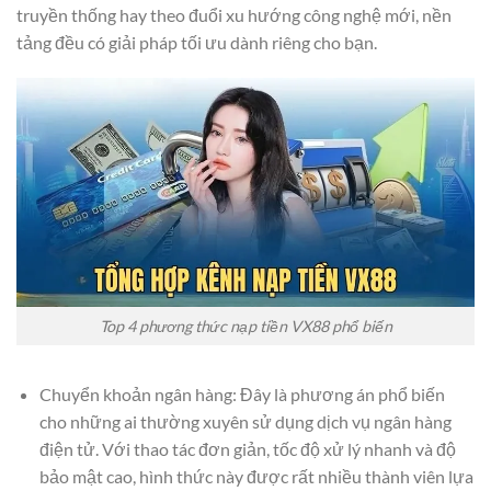
truyền thống hay theo đuổi xu hướng công nghệ mới, nền
tảng đều có giải pháp tối ưu dành riêng cho bạn.
Top 4 phương thức nạp tiền VX88 phổ biến
Chuyển khoản ngân hàng: Đây là phương án phổ biến
cho những ai thường xuyên sử dụng dịch vụ ngân hàng
điện tử. Với thao tác đơn giản, tốc độ xử lý nhanh và độ
bảo mật cao, hình thức này được rất nhiều thành viên lựa