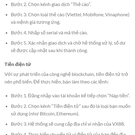
Bước 2. Chọn kênh giao dịch “Thẻ cào”.​
Bước 3. Chọn loại thẻ cào (Viettel, Mobifone, Vinaphone)
và mệnh giá tương ứng.​
Bước 4. Nhập số serial và mã thẻ cào.​
Bước 5. Xác nhận giao dịch và chờ hệ thống xử lý, số dư
sẽ được cập nhật sau khi thành công.
Tiền điện tử
Với sự phát triển của công nghệ blockchain, tiền điện tử trở
nên phổ biến. Để thực hiện, bạn làm theo các lệnh:​
Bước 1. Đăng nhập vào tài khoản kế tiếp chọn “Nạp tiền”.​
Bước 2. Chọn kênh “Tiền điện tử” sau đó là loại bạn muốn
sử dụng (như Bitcoin, Ethereum).​
Bước 3. Hệ thống sẽ cung cấp địa chỉ ví nhận của VX88.​
Bước 4. Thực hiện chuyển từ ví điện tử của bạn đến địa