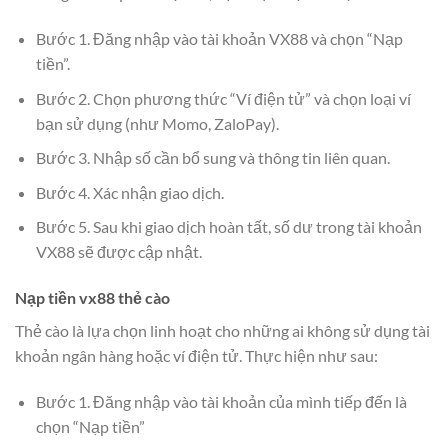
Bước 1. Đăng nhập vào tài khoản VX88 và chọn “Nạp
tiền”.
Bước 2. Chọn phương thức “Ví điện tử” và chọn loại ví
bạn sử dụng (như Momo, ZaloPay).​
Bước 3. Nhập số cần bổ sung và thông tin liên quan.​
Bước 4. Xác nhận giao dịch.​
Bước 5. Sau khi giao dịch hoàn tất, số dư trong tài khoản
VX88 sẽ được cập nhật.
Nạp tiền vx88 thẻ cào
Thẻ cào là lựa chọn linh hoạt cho những ai không sử dụng tài
khoản ngân hàng hoặc ví điện tử. Thực hiện như sau:​
Bước 1. Đăng nhập vào tài khoản của mình tiếp đến là
chọn “Nạp tiền”