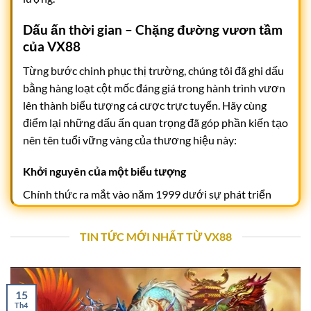
Dấu ấn thời gian – Chặng đường vươn tầm
của VX88
Từng bước chinh phục thị trường, chúng tôi đã ghi dấu
bằng hàng loạt cột mốc đáng giá trong hành trình vươn
lên thành biểu tượng cá cược trực tuyến. Hãy cùng
điểm lại những dấu ấn quan trọng đã góp phần kiến tạo
nên tên tuổi vững vàng của thương hiệu này:
Khởi nguyên của một biểu tượng
Chính thức ra mắt vào năm 1999 dưới sự phát triển
của PlayTech – một trong những tên tuổi hàng đầu
trong lĩnh vực phần mềm có trụ sở tại Singapore – nhà
TIN TỨC MỚI NHẤT TỪ VX88
cái này được quản lý bởi Loom Club LTD. Sở hữu giấy
phép hoạt động từ tổ chức trực thuộc chính phủ
Philippines, nền tảng nhanh chóng tạo dựng được
15
niềm tin từ cộng đồng người chơi trong khu vực châu Á
Th4