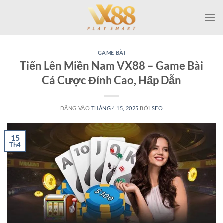
Bỏ
qua
nội
dung
GAME BÀI
Tiến Lên Miền Nam VX88 – Game Bài
Cá Cược Đỉnh Cao, Hấp Dẫn
ĐĂNG VÀO
THÁNG 4 15, 2025
BỞI
SEO
15
Th4