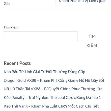
Khám Phá Thú Vị Liên Quan
Gia
Tìm kiếm
TÌM
KIẾM
Recent Posts
Kho Báu Tứ Linh Giải Trí Đổi Thưởng Đẳng Cấp
Dragon Gold VX88 – Khám Phá Cổng Game Nổ Hũ Gây Sốt
Nổ Hũ Thần Tài VX88 – Bí Quyết Chinh Phục Thưởng Lớn
Kèo Penalty – Trải Nghiệm Thể Loại Cược Bóng Đá Top 1
Kèo Thẻ Vàng – Khám Phá Luật Chơi Một Cách Chi Tiết