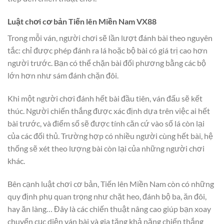
Luật chơi cơ bản Tiến lên Miền Nam VX88
Trong mỗi ván, người chơi sẽ lần lượt đánh bài theo nguyên
tắc: chỉ được phép đánh ra lá hoặc bộ bài có giá trị cao hơn
người trước. Bạn có thể chặn bài đối phương bằng các bộ
lớn hơn như sám đánh chặn đôi.
Khi một người chơi đánh hết bài đầu tiên, ván đấu sẽ kết
thúc. Người chiến thắng được xác định dựa trên việc ai hết
bài trước, và điểm số sẽ được tính căn cứ vào số lá còn lại
của các đối thủ. Trường hợp có nhiều người cùng hết bài, hệ
thống sẽ xét theo lượng bài còn lại của những người chơi
khác.
Bên cạnh luật chơi cơ bản, Tiến lên Miền Nam còn có những
quy định phụ quan trọng như chặt heo, đánh bộ ba, ăn đôi,
hay ăn làng… Đây là các chiến thuật nâng cao giúp bạn xoay
chuyển cục diện ván bài và gia tăng khả năng chiến thắng