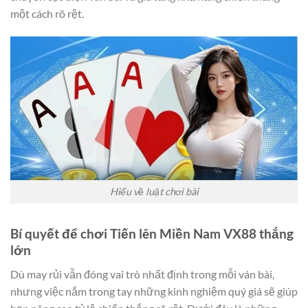
một cách rõ rệt.
Hiểu về luật chơi bài
Bí quyết để chơi Tiến lên Miền Nam VX88 thắng
lớn
Dù may rủi vẫn đóng vai trò nhất định trong mỗi ván bài,
nhưng việc nắm trong tay những kinh nghiệm quý giá sẽ giúp