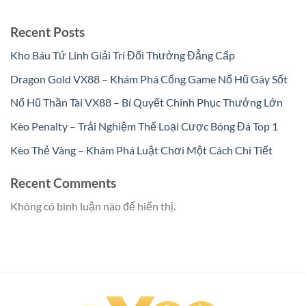
Recent Posts
Kho Báu Tứ Linh Giải Trí Đổi Thưởng Đẳng Cấp
Dragon Gold VX88 – Khám Phá Cổng Game Nổ Hũ Gây Sốt
Nổ Hũ Thần Tài VX88 – Bí Quyết Chinh Phục Thưởng Lớn
Kèo Penalty – Trải Nghiệm Thể Loại Cược Bóng Đá Top 1
Kèo Thẻ Vàng – Khám Phá Luật Chơi Một Cách Chi Tiết
Recent Comments
Không có bình luận nào để hiển thị.