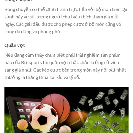
Bóng chuyền có thể cạnh tranh trực tiếp với bộ môn trên tại
sảnh này về số lượng người chơi yêu thích tham gia mỗi
ngày. Các giải đấu được cho phép cược ở bộ môn cũng vô
cùng đa dạng và phong phú.
Quần vợt
Nếu đang cảm thấy chưa biết phải trải nghiệm sản phẩm
nào của Bti-sports thì quần vợt chắc chắn là ứng cử viên
sáng giá nhất. Các kèo cược bên trong môn này nổi bật nhất
thường là thắng thua, tài xỉu và tỷ số.