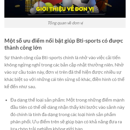
Tổng quan về đơn vị
Một số ưu điểm nổi bật giúp Bti-sports có được
thành công lớn
Sự thành công của Bti-sports chính là nhờ vào việc cải tiến
không ngừng nghỉ trong các bản cập nhật thường niên. Nhờ
vào sự cầu toàn này, đơn vị trên đã thể hiện được nhiều sự
khác biệt so với những cái tên sừng sỏ khác, điền hình có thể
kể đến như sau.
Đa dạng thể loại sản phẩm: Một trong những điểm mạnh
đầu tiên có thể dễ dàng nhận thấy khi bước vào sảnh này
đó chính là tính đa dạng trong các loại hình sản phẩm
phân phối. Ưu điểm trên sẽ giúp bạn có khả năng đưa ra
lựa chọn trải nghiệm không giới hạn.