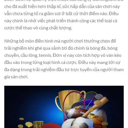
cho đã xuất hiện hơn thập kỉ, sức hấp dẫn của sân chơi này
vẫn chưa từng tỏ ra giảm sút ở bất cứ thời điểm nào. Điều
này chính là nhờ việc phát triển thành công các thể loại cá
cược thể thao vô cùng chất lượng.
Những bộ môn điền hình mà người chơi thường chọn để
trải nghiệm khi ghé qua sảnh bti đó chính là bóng đá, bóng
chuyền, cầu lông, tennis. Đơn vị này còn tích hợp vô vàn kèo
đầu vào trong từng loại hình cá cược. Điều này mang tới sự
đa dạng trong trải nghiệm đầu tư trực tuyến của người tham
gia sân chơi.