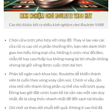
Cao thủ đã đúc kết ra nhiều kinh nghiệm chơi Roulette VX88
Chọn cửa cược phù hợp với nhịp độ: Thay vì lao vào các
cửa rủi ro cao chỉ vì phần thưởng lớn, bạn nên dành thời
gian tìm hiểu từng loại cửa. Những ô cược như đỏ/đen,
chẵn/lẻ hay cao/thấp tuy không mang lại lợi nhuận khủng
nhưng lại giữ vững được cuộc chơi dài hơi.
Phân bổ ngân sách khoa học: Roulette dễ khiến thành
viên bị cuốn theo vòng xoáy cảm xúc. Chính vì vậy, cần
chia nhỏ vốn thành từng phần cụ thể cho mỗi lượt quay.
Đừng bao giờ đặt cược toàn bộ tài sản vào một ván duy
nhất, đó là công thức nhanh nhất để đốt sạch tài khoản.
Ghi nhớ và theo dõi chuỗi kết quả: Không ít cao thủ đã