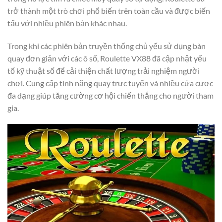
trở thành một trò chơi phổ biến trên toàn cầu và được biến
tấu với nhiều phiên bản khác nhau.
Trong khi các phiên bản truyền thống chủ yếu sử dụng bàn
quay đơn giản với các ô số, Roulette VX88 đã cập nhật yếu
tố kỹ thuật số để cải thiện chất lượng trải nghiệm người
chơi. Cung cấp tính năng quay trực tuyến và nhiều cửa cược
đa dạng giúp tăng cường cơ hội chiến thắng cho người tham
gia.