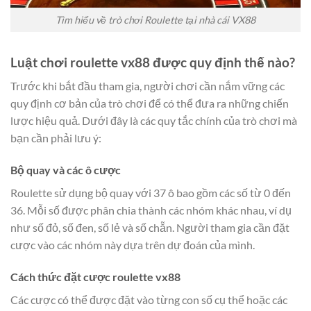
Tìm hiểu về trò chơi Roulette tại nhà cái VX88
Luật chơi roulette vx88 được quy định thế nào?
Trước khi bắt đầu tham gia, người chơi cần nắm vững các
quy định cơ bản của trò chơi để có thể đưa ra những chiến
lược hiệu quả. Dưới đây là các quy tắc chính của trò chơi mà
bạn cần phải lưu ý:
Bộ quay và các ô cược
Roulette sử dụng bộ quay với 37 ô bao gồm các số từ 0 đến
36. Mỗi số được phân chia thành các nhóm khác nhau, ví dụ
như số đỏ, số đen, số lẻ và số chẵn. Người tham gia cần đặt
cược vào các nhóm này dựa trên dự đoán của mình.
Cách thức đặt cược roulette vx88
Các cược có thể được đặt vào từng con số cụ thể hoặc các