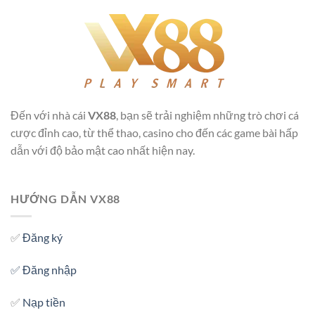
Đến với nhà cái
VX88
, bạn sẽ trải nghiệm những trò chơi cá
cược đỉnh cao, từ thể thao, casino cho đến các game bài hấp
dẫn với độ bảo mật cao nhất hiện nay.
HƯỚNG DẪN VX88
✅
Đăng ký
✅ Đăng nhập
✅
Nạp tiền