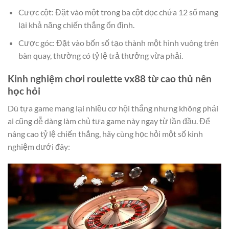
Cược cột: Đặt vào một trong ba cột dọc chứa 12 số mang
lại khả năng chiến thắng ổn định.
Cược góc: Đặt vào bốn số tạo thành một hình vuông trên
bàn quay, thường có tỷ lệ trả thưởng vừa phải.
Kinh nghiệm chơi roulette vx88 từ cao thủ nên
học hỏi
Dù tựa game mang lại nhiều cơ hội thắng nhưng không phải
ai cũng dễ dàng làm chủ tựa game này ngay từ lần đầu. Để
nâng cao tỷ lệ chiến thắng, hãy cùng học hỏi một số kinh
nghiệm dưới đây: