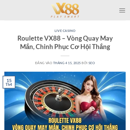
Bỏ
qua
nội
dung
LIVE CASINO
Roulette VX88 – Vòng Quay May
Mắn, Chinh Phục Cơ Hội Thắng
ĐĂNG VÀO
THÁNG 4 15, 2025
BỞI
SEO
15
Th4