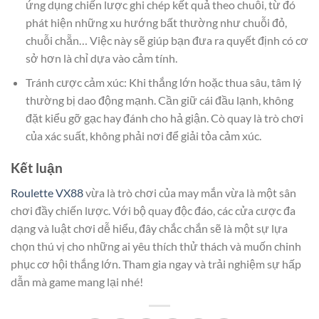
ứng dụng chiến lược ghi chép kết quả theo chuỗi, từ đó
phát hiện những xu hướng bất thường như chuỗi đỏ,
chuỗi chẵn… Việc này sẽ giúp bạn đưa ra quyết định có cơ
sở hơn là chỉ dựa vào cảm tính.
Tránh cược cảm xúc: Khi thắng lớn hoặc thua sâu, tâm lý
thường bị dao động mạnh. Cần giữ cái đầu lạnh, không
đặt kiểu gỡ gạc hay đánh cho hả giận. Cò quay là trò chơi
của xác suất, không phải nơi để giải tỏa cảm xúc.
Kết luận
Roulette VX88
vừa là trò chơi của may mắn vừa là một sân
chơi đầy chiến lược. Với bộ quay độc đáo, các cửa cược đa
dạng và luật chơi dễ hiểu, đây chắc chắn sẽ là một sự lựa
chọn thú vị cho những ai yêu thích thử thách và muốn chinh
phục cơ hội thắng lớn. Tham gia ngay và trải nghiệm sự hấp
dẫn mà game mang lại nhé!